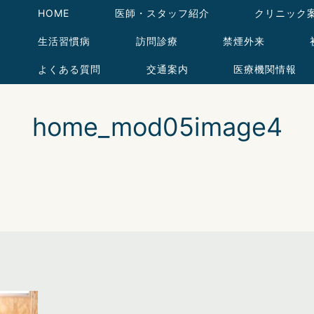
HOME
医師・スタッフ紹介
クリニック
生活習慣病
訪問診療
禁煙外来
よくある質問
交通案内
医療機関情報
home_mod05image4