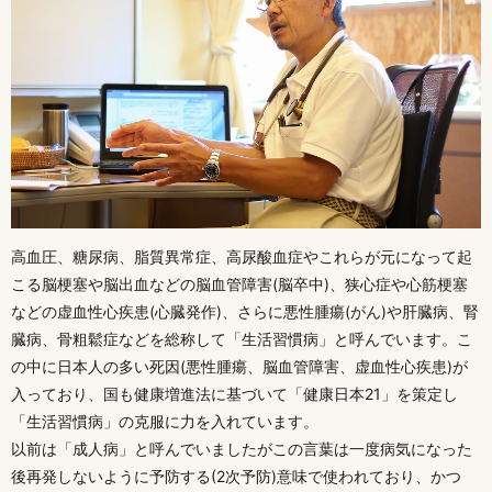
高血圧、糖尿病、脂質異常症、高尿酸血症やこれらが元になって起
こる脳梗塞や脳出血などの脳血管障害(脳卒中)、狭心症や心筋梗塞
などの虚血性心疾患(心臓発作)、さらに悪性腫瘍(がん)や肝臓病、腎
臓病、骨粗鬆症などを総称して「生活習慣病」と呼んでいます。こ
の中に日本人の多い死因(悪性腫瘍、脳血管障害、虚血性心疾患)が
入っており、国も健康増進法に基づいて「健康日本21」を策定し
「生活習慣病」の克服に力を入れています。
以前は「成人病」と呼んでいましたがこの言葉は一度病気になった
後再発しないように予防する(2次予防)意味で使われており、かつ