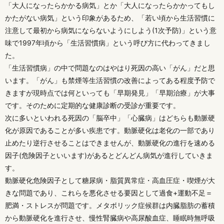
「大人になったらかかる病気」とか「大人になったらかかってもし
かたがない病気」という印象があるため、「若い頃から生活習慣に
注意して最初から病気にならないようにしよう(1次予防)」という意
味で1997年頃から「生活習慣病」という呼び方に代わってきまし
た。
「生活習慣病」の中で問題なのはやはり死因の高い「がん」だと思
います。「がん」も禁煙等生活習慣の改善によってある程度予防で
きますが現時点では何といっても「早期発見」「早期治療」が大事
です。そのために定期的な健康診断の受診が重要です。
次に多いといわれる死因の「脳卒中」「心臓病」はどちらも動脈硬
化が原因であることが多い疾患です。動脈硬化は老化の一部であり
止めたり逆行させることはできませんが、動脈硬化の進行を速める
因子(危険因子といいます)があるとどんどん病気が進行していきま
す。
動脈硬化危険因子として糖尿病・脂質異常症・高血圧症・喫煙が大
きな問題であり、これらを悪化させる要因として過食+運動不足＝
肥満・ストレスが問題です。メタボリック症候群は内臓脂肪の蓄積
から動脈硬化を進行させ、慢性腎臓病や高尿酸血症、睡眠時無呼吸