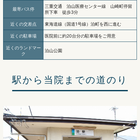
三重交通 泊山医療センター線 山崎町停留
最寄バス停
所下車 徒歩3分
近くの交差点
東海道線（国道1号線）泊町を西に進む
近くの駐車場
医院前に約20台分の駐車場をご用意
近くのランドマー
泊山公園
ク
駅から当院までの道のり