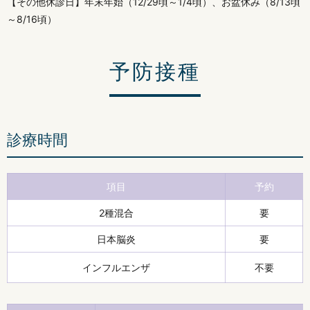
【その他休診日】年末年始（12/29頃～1/4頃）、お盆休み（8/13頃
～8/16頃）
予防接種
診療時間
項目
予約
2種混合
要
日本脳炎
要
インフルエンザ
不要