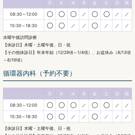
月
火
水
木
金
土
日
祝
08:30～12:00
◯
◯
◯
／
◯
◯
／
／
15:30～18:30
◯
◯
／
／
◯
／
／
／
水曜午後訪問診療
【休診日】木曜・土曜午後、日・祝
【その他休診日】年末年始（12/29頃～1/4頃）、お盆休み（8/13頃
～8/16頃）
循環器内科（予約不要）
月
火
水
木
金
土
日
祝
08:30～12:00
◯
◯
◯
／
◯
◯
／
／
15:30～18:30
◯
◯
／
／
◯
／
／
／
【休診日】木曜・土曜午後、日・祝