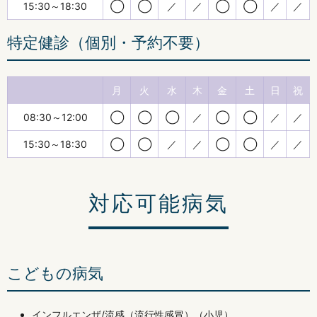
15:30～18:30
◯
◯
／
／
◯
◯
／
／
特定健診（個別・予約不要）
月
火
水
木
金
土
日
祝
08:30～12:00
◯
◯
◯
／
◯
◯
／
／
15:30～18:30
◯
◯
／
／
◯
◯
／
／
対応可能病気
こどもの病気
インフルエンザ/流感（流行性感冒）（小児）