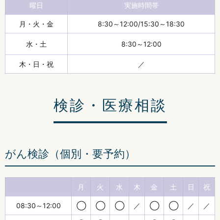
曜日
実施時間帯
月・火・金
8:30～12:00/15:30～18:30
水・土
8:30～12:00
木・日・祝
／
検診・医療相談
がん検診（個別・要予約）
月
火
水
木
金
土
日
祝
08:30～12:00
◯
◯
◯
／
◯
◯
／
／