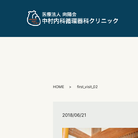
HOME
first_visit_02
2018/06/21