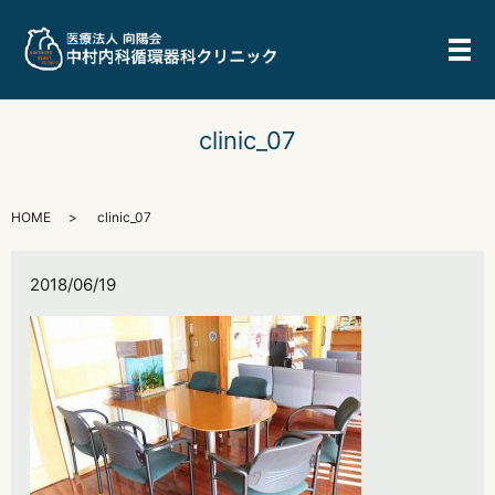
メ
clinic_07
HOME
clinic_07
2018/06/19