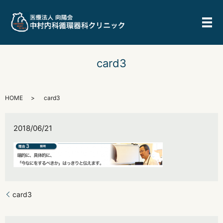
メ
card3
HOME
card3
2018/06/21
card3