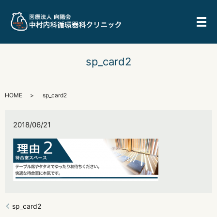
メ
sp_card2
HOME
sp_card2
2018/06/21
sp_card2