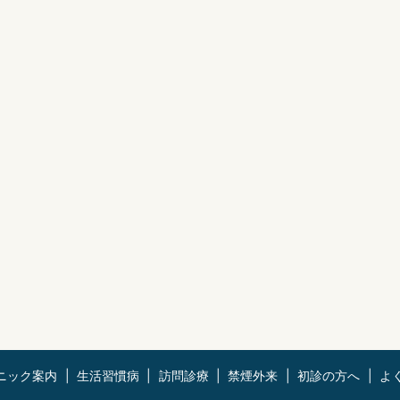
ニック案内
生活習慣病
訪問診療
禁煙外来
初診の方へ
よ