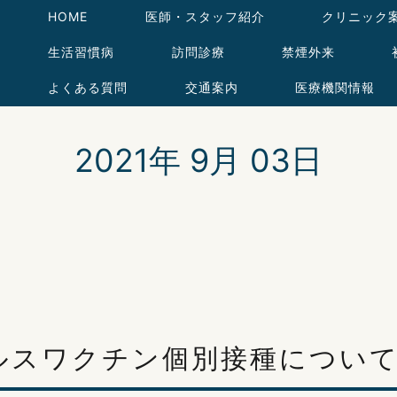
HOME
医師・スタッフ紹介
クリニック
生活習慣病
訪問診療
禁煙外来
よくある質問
交通案内
医療機関情報
2021年 9月 03日
ルスワクチン個別接種につい