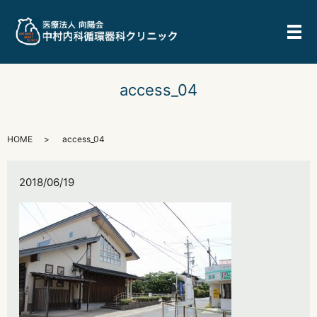
メ
access_04
HOME
access_04
2018/06/19