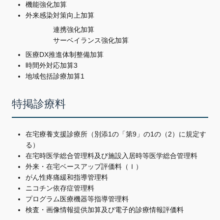
機能強化加算
外来感染対策向上加算
連携強化加算
サーベイランス強化加算
医療DX推進体制整備加算
時間外対応加算3
地域包括診療加算1
特掲診療料
在宅療養支援診療所（別添1の「第9」の1の（2）に規定す
る）
在宅時医学総合管理料及び施設入居時等医学総合管理料
外来・在宅ベースアップ評価料（Ｉ）
がん性疼痛緩和指導管理料
ニコチン依存症管理料
プログラム医療機器等指導管理料
検査・画像情報提供加算及び電子的診療情報評価料